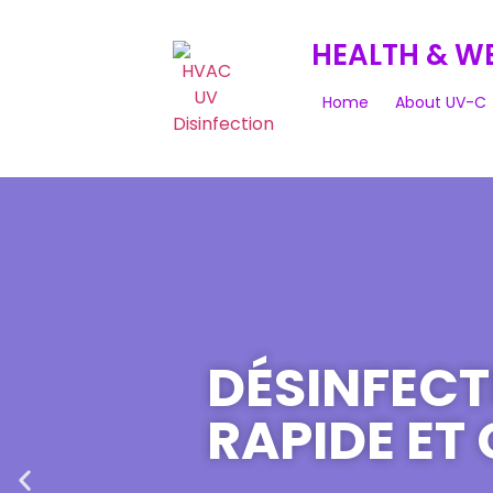
HEALTH & W
Home
About UV-C
DÉSINFECTI
RAPIDE ET