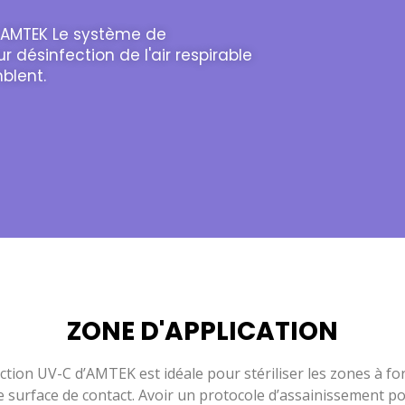
C AMTEK Le système de
 désinfection de l'air respirable
blent.
ZONE D'APPLICATION
uction UV-C d’AMTEK est idéale pour stériliser les zones à fort
 surface de contact. Avoir un protocole d’assainissement p