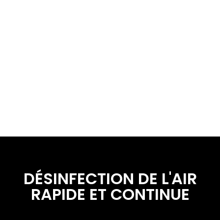
• Fonctionnement 24/ 7 dans les espaces
occupés
• Pas de produits chimiques, pas nocif
pour les humains, les animaux ou les
plantes
DÉSINFECTION DE L'AIR
RAPIDE ET CONTINUE