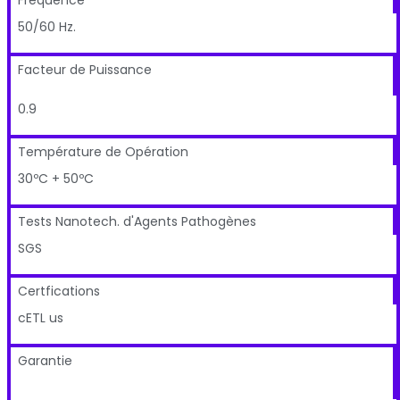
Fréquence
50/60 Hz.
Facteur de Puissance
0.9
Température de Opération
30ºC + 50ºC
Tests Nanotech. d'Agents Pathogènes
SGS
Certfications
cETL us
Garantie