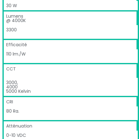
30 W
Lumens
@ 4000K
3300
Efficacité
110 lm./W
CCT
3000,
4000
5000 Kelvin
CRI
80 Ra.
Atténuation
0-10 VDC