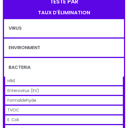
TESTÉ PAR
TAUX D'ÉLIMINATION
VIRUS
ENVIRONMENT
BACTERIA
H1N1
Enterovirus (EV)
Formaldehyde
TVOC
E. Coli